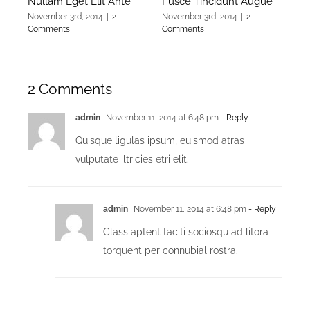
Nullam Eget Elit Ante
Fusce Tincidunt Augue
El
November 3rd, 2014
|
2
November 3rd, 2014
|
2
Nov
Comments
Comments
Co
2 Comments
admin
November 11, 2014 at 6:48 pm
- Reply
Quisque ligulas ipsum, euismod atras
vulputate iltricies etri elit.
admin
November 11, 2014 at 6:48 pm
- Reply
Class aptent taciti sociosqu ad litora
torquent per connubial rostra.