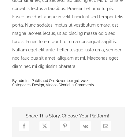
dolor sit amet, consectetur adipiscing elit. Morbi ornare
convallis lectus a faucibus. Praesent et urna turpis.
Fusce tincidunt augue in velit tincidunt sed tempor felis
porta. Nunc sodales, metus ut vestibulum ornare, est
magna laoreet lectus, ut adipiscing massa odio sed
turpis. In nec lorem porttitor urna consequat sagittis.
Nullam eget elit ante. Pellentesque justo urna, semper
nec faucibus sit amet, aliquam at mi. Maecenas eget
diam nec mi dignissim pharetra.
By
admin
Published On: November 3rd, 2014
on
Categories:
Design
,
Videos
,
World
2 Comments
Malesuada
Fames
Aci
Share This Story, Choose Your Platform!